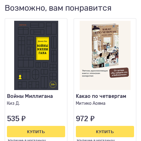
Возможно, вам понравится
Войны Миллигана
Какао по четвергам
Киз Д.
Митико Аояма
535
₽
972
₽
КУПИТЬ
КУПИТЬ
Наличие
в магазинах
Наличие
в магазинах