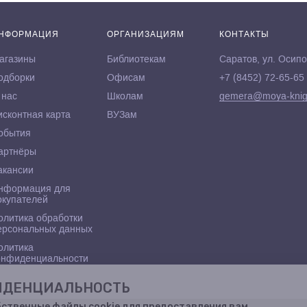
НФОРМАЦИЯ
ОРГАНИЗАЦИЯМ
КОНТАКТЫ
агазины
Библиотекам
Саратов, ул. Осипо
одборки
Офисам
+7 (8452) 72-65-65
 нас
Школам
gemera@moya-knig
исконтная карта
ВУЗам
обытия
артнёры
акансии
нформация для
окупателей
олитика обработки
ерсональных данных
олитика
онфиденциальности
ФИДЕНЦИАЛЬНОСТЬ
бственные файлы cookie для предоставления вам