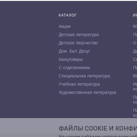
КАТАЛОГ
И
Акции
М
Детская литература
П
Детское творчество
О
Дом. Быт. Досуг.
Д
Канцтовары
С
С отделениями
П
Специальная литература
В
Учебная литература
И
п
Художественная литература
П
п
П
к
ФАЙЛЫ COOKIE И КОН
На нашем сайте мы используем со