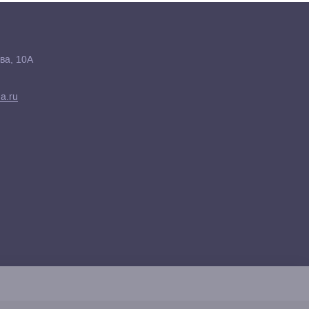
ва, 10А
a.ru