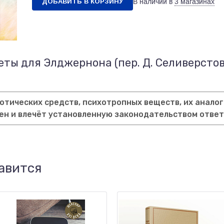
ДОБАВИТЬ В КОРЗИНУ
В наличии в
3 магазинах
еты для Элджернона (пер. Д. Селиверсто
тических средств, психотропных веществ, их аналог
ен и влечёт установленную законодательством отве
авится