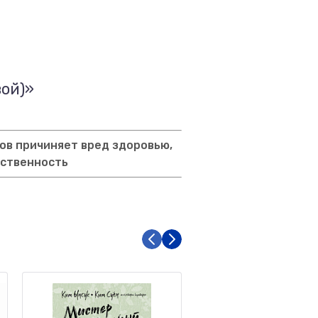
вой)»
ов причиняет вред здоровью,
тственность