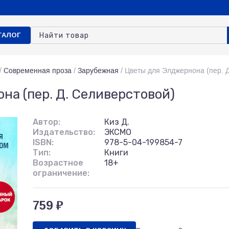
ТАЛОГ
/
Современная проза
/
Зарубежная
/
Цветы для Элджернона (пер. Д
на (пер. Д. Селиверстовой)
Автор:
Киз Д.
Издательство:
ЭКСМО
ISBN:
978-5-04-199854-7
Тип:
Книги
Возрастное
18+
ограничение:
759 ₽