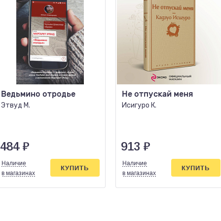
Ведьмино отродье
Не отпускай меня
Этвуд М.
Исигуро К.
484
₽
913
₽
Наличие
Наличие
КУПИТЬ
КУПИТЬ
в магазинах
в магазинах