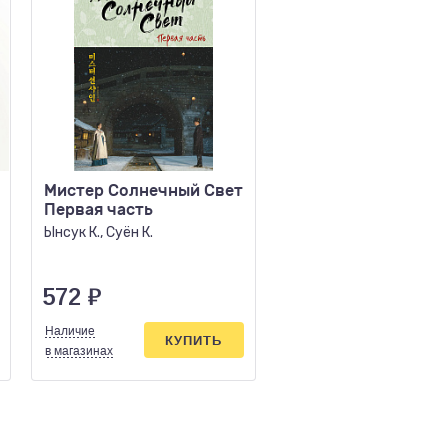
Мистер Солнечный Свет
Все меняется
Первая часть
Говард Э.
Ынсук К., Суён К.
572
₽
608
₽
Наличие
Наличие
КУПИТЬ
КУПИ
в магазинах
в магазинах