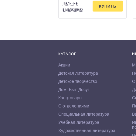
Наличие
КУПИТЬ
в магазинах
КАТАЛОГ
И
Акции
М
Детская литература
П
Детское творчество
О
Дом. Быт. Досуг.
Д
Канцтовары
С
С отделениями
П
Специальная литература
В
Учебная литература
И
п
Художественная литература
П