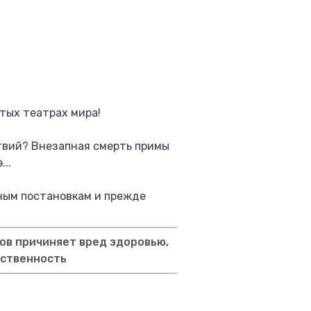
тых театрах мира!
твий? Внезапная смерть примы
..
ьным постановкам и прежде
ов причиняет вред здоровью,
тственность