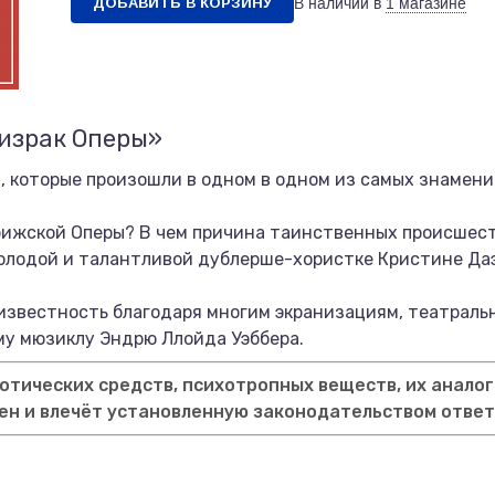
ДОБАВИТЬ В КОРЗИНУ
В наличии в
1 магазине
ризрак Оперы»
, которые произошли в одном в одном из самых знамени
арижской Оперы? В чем причина таинственных происшес
олодой и талантливой дублерше-хористке Кристине Даэ.
 известность благодаря многим экранизациям, театрал
му мюзиклу Эндрю Ллойда Уэббера.
тических средств, психотропных веществ, их аналог
ен и влечёт установленную законодательством отве