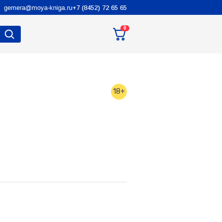
gemera@moya-kniga.ru
+7 (8452) 72 65 65
0
18+