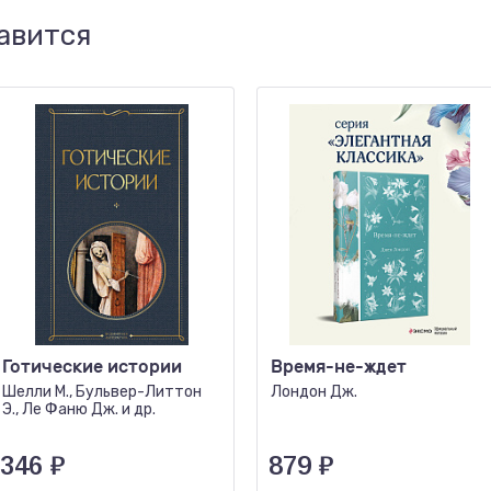
авится
Готические истории
Время-не-ждет
Шелли М., Бульвер-Литтон
Лондон Дж.
Э., Ле Фаню Дж. и др.
346
₽
879
₽