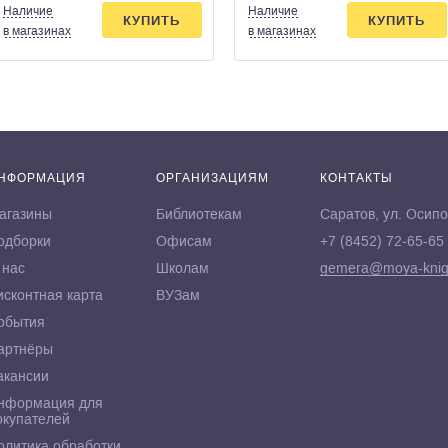
Наличие
Наличие
КУПИТЬ
КУПИТЬ
в магазинах
в магазинах
НФОРМАЦИЯ
ОРГАНИЗАЦИЯМ
КОНТАКТЫ
агазины
Библиотекам
Саратов, ул. Осипо
одборки
Офисам
+7 (8452) 72-65-65
 нас
Школам
gemera@moya-knig
исконтная карта
ВУЗам
обытия
артнёры
акансии
нформация для
окупателей
олитика обработки