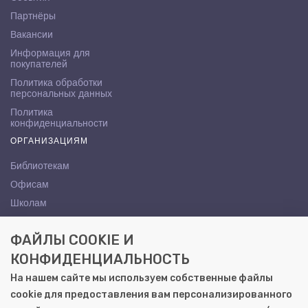
Партнёры
Вакансии
Информация для
покупателей
Политика обработки
персональных данных
Политика
конфиденциальности
ОРГАНИЗАЦИЯМ
Библиотекам
Офисам
Школам
ВУЗам
ФАЙЛЫ COOKIE И
КОНТАКТЫ
КОНФИДЕНЦИАЛЬНОСТЬ
Саратов, ул. Осипова, 10А
На нашем сайте мы используем собственные файлы
+7 (8452) 72-65-65
cookie для предоставления вам персонализированного
gemera@moya-kniga.ru