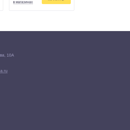
в магазинах
в магазинах
ва, 10А
a.ru