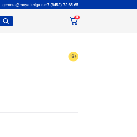
gemera@moya-kniga.ru
+7 (8452) 72 65 65
0
18+