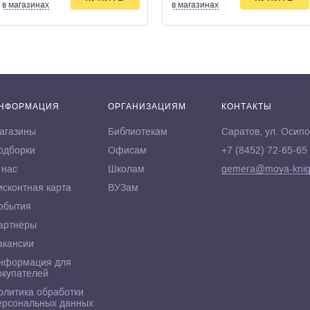
в магазинах
в магазинах
НФОРМАЦИЯ
ОРГАНИЗАЦИЯМ
КОНТАКТЫ
агазины
Библиотекам
Саратов, ул. Осипо
одборки
Офисам
+7 (8452) 72-65-65
 нас
Школам
gemera@moya-knig
исконтная карта
ВУЗам
обытия
артнёры
акансии
нформация для
окупателей
олитика обработки
ерсональных данных