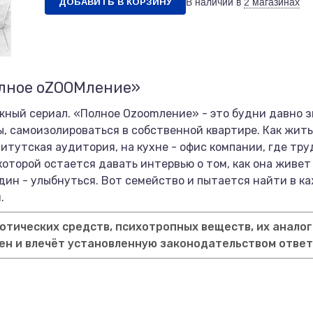
ДОБАВИТЬ В КОРЗИНУ
В наличии в
2 магазинах
олное оZOOMление»
жный сериал. «Полное Оzoomление» - это будни давно з
, самоизолироваться в собственной квартире. Как жить
титутская аудитория, на кухне - офис компании, где тру
которой остается давать интервью о том, как она живет 
один - улыбнуться. Вот семейство и пытается найти в к
.
тических средств, психотропных веществ, их аналог
ен и влечёт установленную законодательством отве