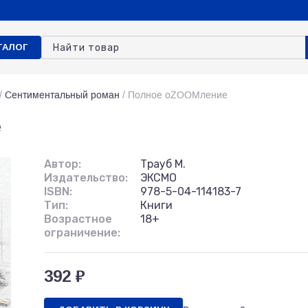
ТАЛОГ
/
Сентиментальный роман
/
Полное оZOOMление
е
Автор:
Трауб М.
Издательство:
ЭКСМО
ISBN:
978-5-04-114183-7
Тип:
Книги
Возрастное
18+
ограничение:
392 ₽