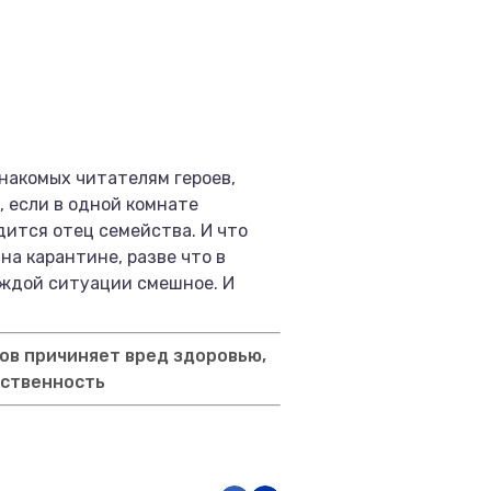
накомых читателям героев,
, если в одной комнате
дится отец семейства. И что
на карантине, разве что в
аждой ситуации смешное. И
ов причиняет вред здоровью,
тственность