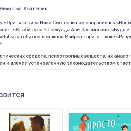
Ники Сью, Кейт Вэйл.
у «Притяжение» Ники Сью, если вам понравилась «Восх
ейн, «Влюбить за 90 секунд» Аси Лавринович, «Будь м
 «Забыть тебя невозможно» Майрон Тори, а также «Раз
й.
тических средств, психотропных веществ, их аналог
ен и влечёт установленную законодательством отве
авится