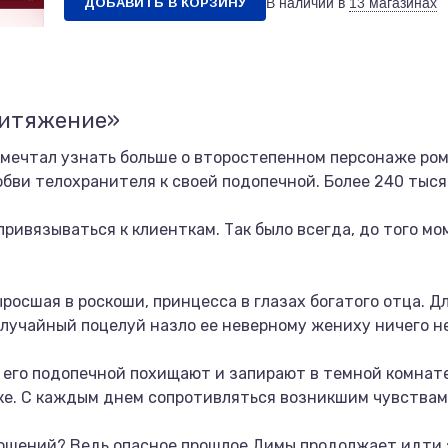
ДОБАВИТЬ В КОРЗИНУ
В наличии в
13 магазинах
ритяжение»
о мечтал узнать больше о второстепенном персонаже ро
бви телохранителя к своей подопечной. Более 240 тыся
ривязываться к клиенткам. Так было всегда, до того мом
росшая в роскоши, принцесса в глазах богатого отца. Д
случайный поцелуй назло ее неверному жениху ничего н
с его подопечной похищают и запирают в темной комнате
ке. С каждым днем сопротивляться возникшим чувствам
ношений? Ведь опасное прошлое Димы продолжает идти з