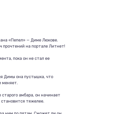
мана «Пепел» — Диме Люкове.
ч прочтений на портале Литнет!
ента, пока он не стал ее
ля Димы она пустышка, что
е меняет.
 старого амбара, он начинает
 становится тяжелее.
а ним по пятам. Сможет ли он