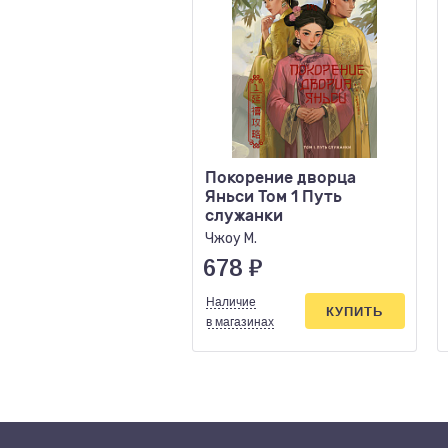
Покорение дворца
Яньси Том 1 Путь
служанки
Чжоу М.
678
₽
Наличие
КУПИТЬ
в магазинах