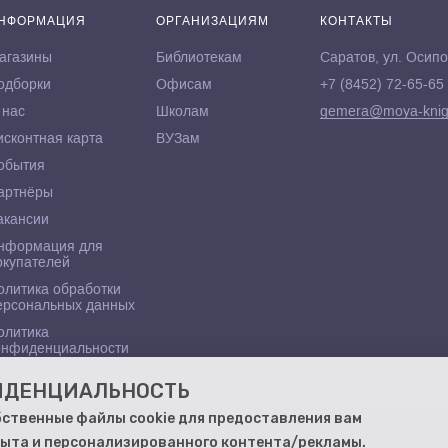
НФОРМАЦИЯ
ОРГАНИЗАЦИЯМ
КОНТАКТЫ
агазины
Библиотекам
Саратов, ул. Осипо
одборки
Офисам
+7 (8452) 72-65-65
 нас
Школам
gemera@moya-knig
исконтная карта
ВУЗам
обытия
артнёры
акансии
нформация для
окупателей
олитика обработки
ерсональных данных
олитика
онфиденциальности
ФИДЕНЦИАЛЬНОСТЬ
бственные файлы cookie для предоставления вам
ыта и персонализированного контента/рекламы.