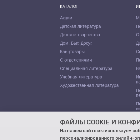
КАТАЛОГ
И
Акции
М
Детская литература
П
Детское творчество
О
Дом. Быт. Досуг.
Д
Канцтовары
С
С отделениями
П
Специальная литература
В
Учебная литература
И
п
Художественная литература
П
п
П
к
ФАЙЛЫ COOKIE И КОН
На нашем сайте мы используем со
персонализированного онлайн-оп