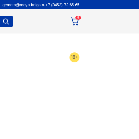
gemera@moya-kniga.ru
+7 (8452) 72 65 65
0
18+