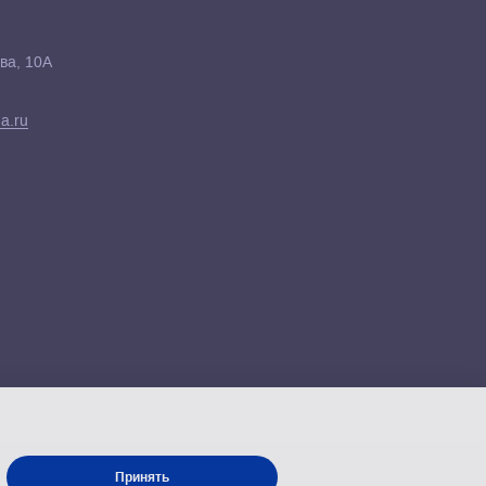
ва, 10А
a.ru
Принять