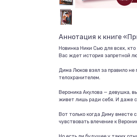
Аннотация к книге «П
Новинка Ники Сью для всех, кт
Вас ждет история запретной лю
Дима Люков взял за правило не п
телохранителем.
Вероника Акулова — девушка, вы
живет лишь ради себя. И даже 
Вот только когда Диму вместе 
чувствовать влечение к Верони
Но есть ли будущее у таких от