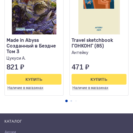
Made in Abyss
Travel sketchbook
Созданный в Бездне
ГОНКОНГ (85)
Том 3
Антейку
Цукуси А.
821
₽
471
₽
КУПИТЬ
КУПИТЬ
Наличие
в магазинах
Наличие
в магазинах
КАТАЛОГ
Акции