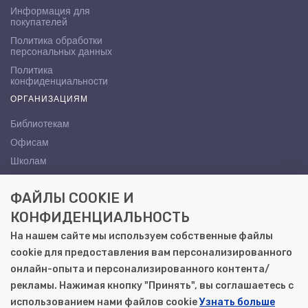
Информация для
покупателей
Политика обработки
персональных данных
Политика
конфиденциальности
ОРГАНИЗАЦИЯМ
Библиотекам
Офисам
Школам
ВУЗам
ФАЙЛЫ COOKIE И
КОНТАКТЫ
КОНФИДЕНЦИАЛЬНОСТЬ
Саратов, ул. Осипова, 10А
На нашем сайте мы используем собственные файлы
+7 (8452) 72-65-65
cookie для предоставления вам персонализированного
gemera@moya-kniga.ru
онлайн-опыта и персонализированного контента/
рекламы. Нажимая кнопку "Принять", вы соглашаетесь с
использованием нами файлов cookie
Узнать больше