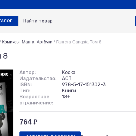
ТАЛОГ
/
Комиксы. Манга. Артбуки
/
Гангста Gangsta Том 8
 8
Автор:
Коскэ
Издательство:
АСТ
ISBN:
978-5-17-151302-3
Тип:
Книги
Возрастное
18+
ограничение:
764 ₽