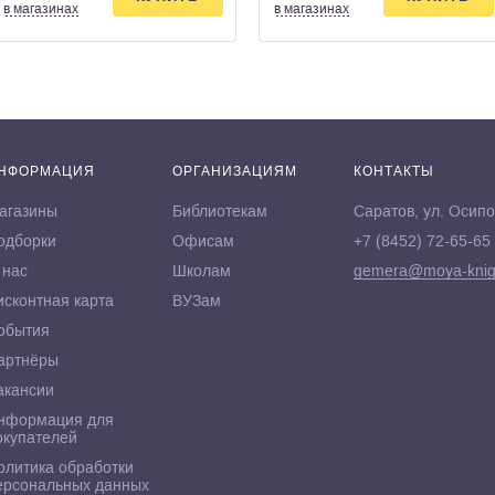
в магазинах
в магазинах
НФОРМАЦИЯ
ОРГАНИЗАЦИЯМ
КОНТАКТЫ
агазины
Библиотекам
Саратов, ул. Осипо
одборки
Офисам
+7 (8452) 72-65-65
 нас
Школам
gemera@moya-knig
исконтная карта
ВУЗам
обытия
артнёры
акансии
нформация для
окупателей
олитика обработки
ерсональных данных