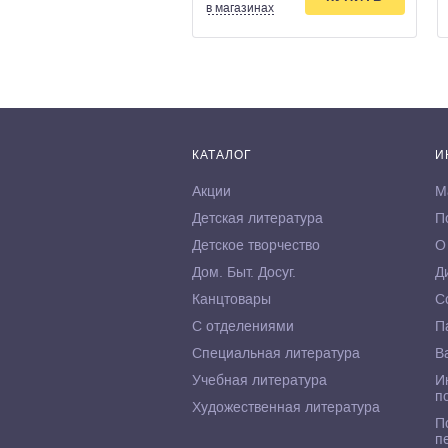
в магазинах
КАТАЛОГ
И
Акции
М
Детская литература
П
Детское творчество
О
Дом. Быт. Досуг.
Д
Канцтовары
С
С отделениями
П
Специальная литература
В
Учебная литература
И
п
Художественная литература
П
п