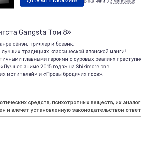
ДОБАВИТЬ В КОРЗИНУ
В наличии в
3 магазинах
нгста Gangsta Том 8»
анре сёнэн, триллер и боевик.
 лучших традициях классической японской манги!
атичными главными героями о суровых реалиях преступн
 «Лучшее аниме 2015 года» на Shikimore.one.
их мстителей» и «Прозы бродячих псов».
тических средств, психотропных веществ, их аналог
ен и влечёт установленную законодательством отве