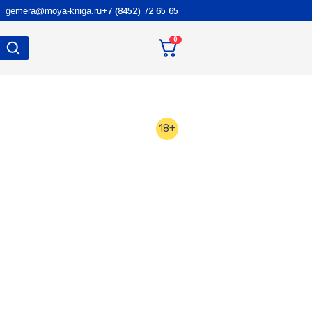
gemera@moya-kniga.ru
+7 (8452) 72 65 65
0
18+