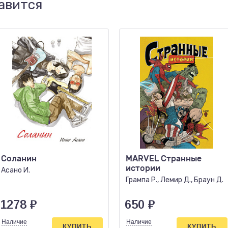
авится
Соланин
MARVEL Странные
истории
Асано И.
Грампа Р., Лемир Д., Браун Д.
1278
₽
650
₽
Наличие
Наличие
КУПИТЬ
КУПИТЬ