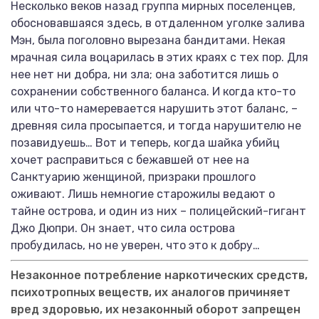
Несколько веков назад группа мирных поселенцев,
обосновавшаяся здесь, в отдаленном уголке залива
Мэн, была поголовно вырезана бандитами. Некая
мрачная сила воцарилась в этих краях с тех пор. Для
нее нет ни добра, ни зла; она заботится лишь о
сохранении собственного баланса. И когда кто-то
или что-то намеревается нарушить этот баланс, –
древняя сила просыпается, и тогда нарушителю не
позавидуешь… Вот и теперь, когда шайка убийц
хочет расправиться с бежавшей от нее на
Санктуарию женщиной, призраки прошлого
оживают. Лишь немногие старожилы ведают о
тайне острова, и один из них – полицейский-гигант
Джо Дюпри. Он знает, что сила острова
пробудилась, но не уверен, что это к добру…
Незаконное потребление наркотических средств,
психотропных веществ, их аналогов причиняет
вред здоровью, их незаконный оборот запрещен