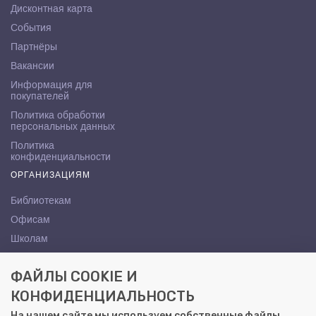
Дисконтная карта
События
Партнёры
Вакансии
Информация для
покупателей
Политика обработки
персональных данных
Политика
конфиденциальности
ОРГАНИЗАЦИЯМ
Библиотекам
Офисам
Школам
ВУЗам
ФАЙЛЫ COOKIE И
КОНТАКТЫ
КОНФИДЕНЦИАЛЬНОСТЬ
Саратов, ул. Осипова, 10А
На нашем сайте мы используем собственные файлы