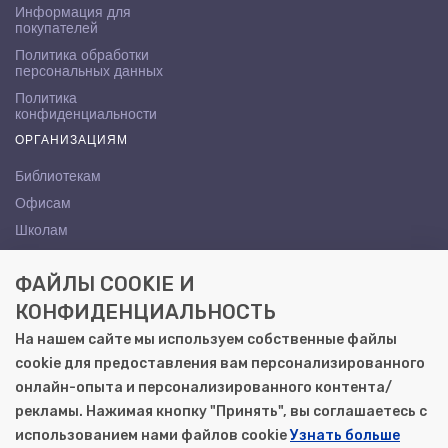
Информация для
покупателей
Политика обработки
персональных данных
Политика
конфиденциальности
ОРГАНИЗАЦИЯМ
Библиотекам
Офисам
Школам
ВУЗам
ФАЙЛЫ COOKIE И
КОНТАКТЫ
КОНФИДЕНЦИАЛЬНОСТЬ
Саратов, ул. Осипова, 10А
На нашем сайте мы используем собственные файлы
+7 (8452) 72-65-65
cookie для предоставления вам персонализированного
gemera@moya-kniga.ru
онлайн-опыта и персонализированного контента/
рекламы. Нажимая кнопку "Принять", вы соглашаетесь с
использованием нами файлов cookie
Узнать больше