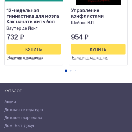
12-недельная
Управление
гимнастика для мозга
конфликтами
Как начать жить более
Шейнов В.П.
осознанно,
Ваутер де Йонг
избавиться..
732
₽
954
₽
КУПИТЬ
КУПИТЬ
Наличие
в магазинах
Наличие
в магазинах
КАТАЛОГ
Акции
Детская литература
Детское творчество
Дом. Быт. Досуг.