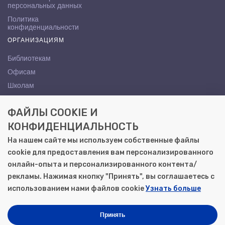
персональных данных
Политика
конфиденциальности
ОРГАНИЗАЦИЯМ
Библиотекам
Офисам
Школам
ВУЗам
ФАЙЛЫ COOKIE И
КОНТАКТЫ
КОНФИДЕНЦИАЛЬНОСТЬ
Саратов, ул. Осипова, 10А
На нашем сайте мы используем собственные файлы
+7 (8452) 72-65-65
cookie для предоставления вам персонализированного
gemera@moya-kniga.ru
онлайн-опыта и персонализированного контента/
рекламы. Нажимая кнопку "Принять", вы соглашаетесь с
использованием нами файлов cookie
Узнать больше
© 2000–2026, ООО «Гемера-Плюс»
Моя книга | Сеть книжных магазинов в Саратове
Принять