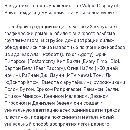
Воздадим же дань уважения The Vulgar Display of
Power, выдающемуся памятнику тяжёлой музыке!
По доброй традиции издательство Z2 выпускает
графический роман к юбилею знакового альбома
группы Pantera! В «Грубой демонстрации силы»
объединились такие известные поклонники ковбоев
из ада, как Алан Роберт (Life of Agony), Эрик
Питерсон (Testament), Кит Бакли (Every Time I Die),
Бёртон Белл (Fear Factory), Стив Найлс («30 дней
ночи»), Райнан Дж. Дауни (MTV News), Тони Ли
(«Доктор Кто»). Вместе с крутейшими художниками
Полом Бутом, Эриком Родригесом, Райаном Келли,
Стивом Чэнксом, Кевином Меллоном, Джоном
Пирсоном и Даниэлем Зезеем они создали
уникальную адаптацию всех одиннадцати треков
пластинки, подарив поклонникам метала новый
уникальный способ восприятия легендарного