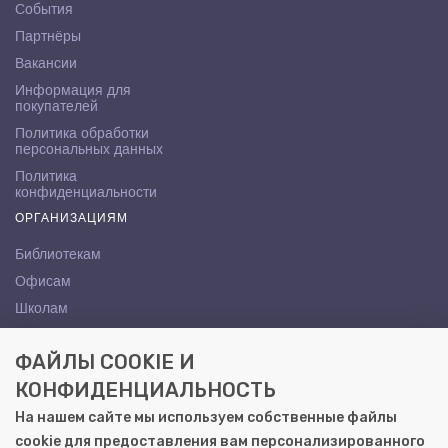
События
Партнёры
Вакансии
Информация для
покупателей
Политика обработки
персональных данных
Политика
конфиденциальности
ОРГАНИЗАЦИЯМ
Библиотекам
Офисам
Школам
ВУЗам
ФАЙЛЫ COOKIE И
КОНТАКТЫ
КОНФИДЕНЦИАЛЬНОСТЬ
Саратов, ул. Осипова, 10А
На нашем сайте мы используем собственные файлы
+7 (8452) 72-65-65
cookie для предоставления вам персонализированного