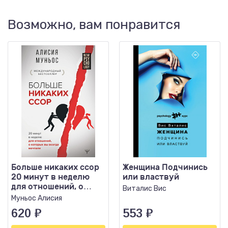
Возможно, вам понравится
Больше никаких ссор
Женщина Подчинись
20 минут в неделю
или властвуй
для отношений, о
Виталис Вис
которых вы всегда
Муньос Алисия
мечтали
620
₽
553
₽