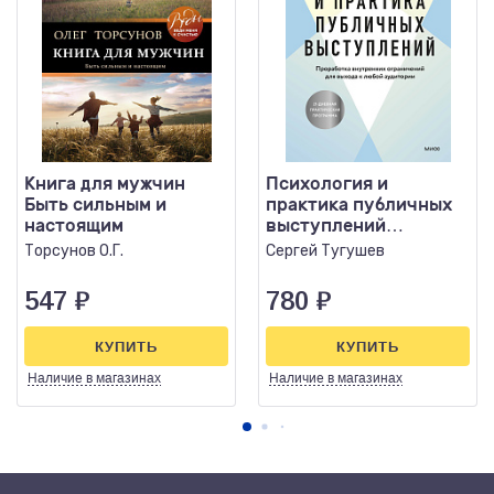
Книга для мужчин
Психология и
Быть сильным и
практика публичных
настоящим
выступлений
Проработка
Торсунов О.Г.
Сергей Тугушев
внутренних
ограничений...
547
₽
780
₽
КУПИТЬ
КУПИТЬ
Наличие
в магазинах
Наличие
в магазинах