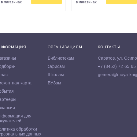
в магазинах
в магазинах
НФОРМАЦИЯ
ОРГАНИЗАЦИЯМ
КОНТАКТЫ
агазины
Библиотекам
Саратов, ул. Осипо
одборки
Офисам
+7 (8452) 72-65-65
 нас
Школам
gemera@moya-knig
исконтная карта
ВУЗам
обытия
артнёры
акансии
нформация для
окупателей
олитика обработки
ерсональных данных