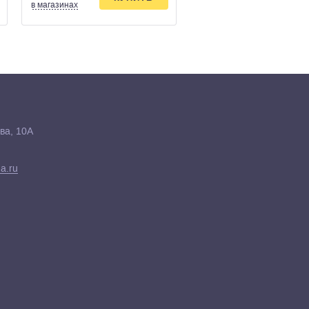
в магазинах
в магазинах
ва, 10А
a.ru