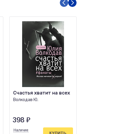
Счастья хватит на всех
Дежурный после
полуночи
Волкодав Ю.
Шаронов А.С.
398
₽
858
₽
Наличие
Наличие
КУПИТЬ
КУПИ