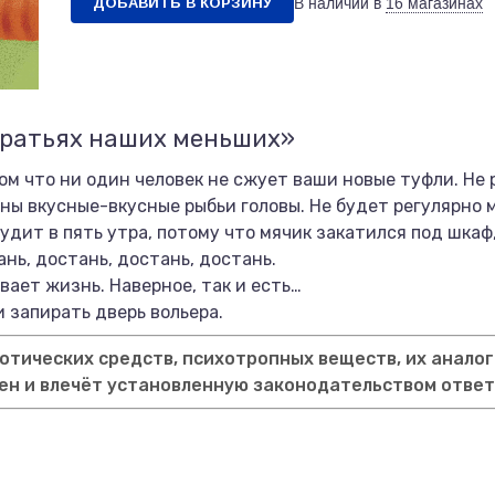
ДОБАВИТЬ В КОРЗИНУ
В наличии в
16 магазинах
братьях наших меньших»
ом что ни один человек не сжует ваши новые туфли. Не 
ны вкусные-вкусные рыбьи головы. Не будет регулярно 
удит в пять утра, потому что мячик закатился под шкаф,
ань, достань, достань, достань.
вает жизнь. Наверное, так и есть…
и запирать дверь вольера.
тических средств, психотропных веществ, их аналог
ен и влечёт установленную законодательством отве