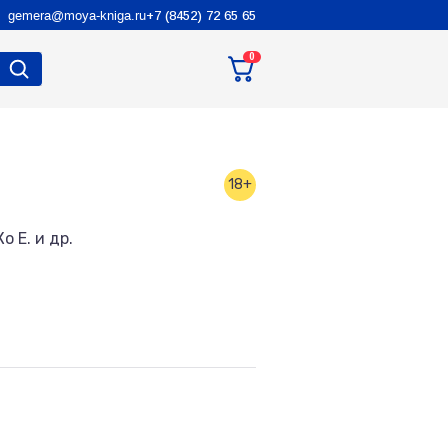
gemera@moya-kniga.ru
+7 (8452) 72 65 65
0
18+
о Е. и др.