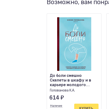
Возможно, вам понр
До боли смешно
Скелеты в шкафу и в
карьере молодого
земского врача
Голованова К.А.
614
₽
Наличие
КУПИТЬ