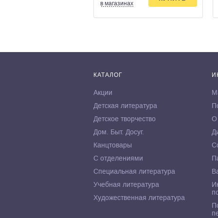
в магазинах
КАТАЛОГ
И
Акции
М
Детская литература
П
Детское творчество
О
Дом. Быт. Досуг.
Д
Канцтовары
С
С отделениями
П
Специальная литература
В
Учебная литература
И
п
Художественная литература
П
п