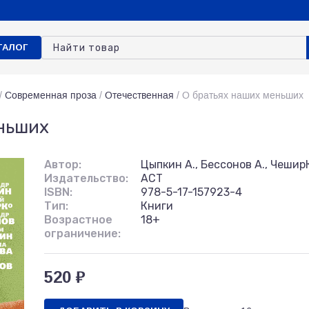
ТАЛОГ
/
Современная проза
/
Отечественная
/
О братьях наших меньших
ньших
Автор:
Цыпкин А., Бессонов А., ЧеширК
Издательство:
АСТ
ISBN:
978-5-17-157923-4
Тип:
Книги
Возрастное
18+
ограничение:
520 ₽