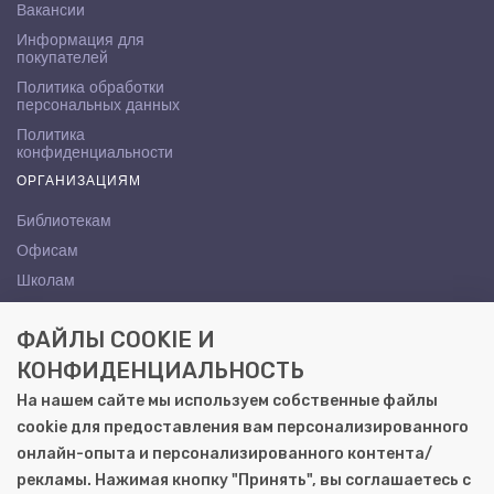
Вакансии
Информация для
покупателей
Политика обработки
персональных данных
Политика
конфиденциальности
ОРГАНИЗАЦИЯМ
Библиотекам
Офисам
Школам
ВУЗам
ФАЙЛЫ COOKIE И
КОНТАКТЫ
КОНФИДЕНЦИАЛЬНОСТЬ
Саратов, ул. Осипова, 10А
На нашем сайте мы используем собственные файлы
+7 (8452) 72-65-65
cookie для предоставления вам персонализированного
gemera@moya-kniga.ru
онлайн-опыта и персонализированного контента/
рекламы. Нажимая кнопку "Принять", вы соглашаетесь с