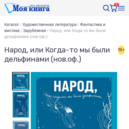
0
Каталог
/
Художественная литература
/
Фантастика и
мистика
/
Зарубежная
/
Народ, или Когда-то мы были
дельфинами (нов.оф.)
Народ, или Когда-то мы были
18+
дельфинами (нов.оф.)