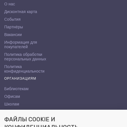
О нас
Дисконтная карта
События
Партнёры
Вакансии
Информация для
покупателей
Политика обработки
персональных данных
Политика
конфиденциальности
ОРГАНИЗАЦИЯМ
Библиотекам
Офисам
Школам
ВУЗам
ФАЙЛЫ COOKIE И
КОНТАКТЫ