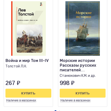
Война и мир Том III-IV
Морские истории
Рассказы русских
Толстой Л.Н.
писателей
(лимитированный
Станюкович К.М. и др.
дизайн)
267
₽
998
₽
КУПИТЬ
КУПИТЬ
Наличие
в магазинах
Наличие
в магазинах