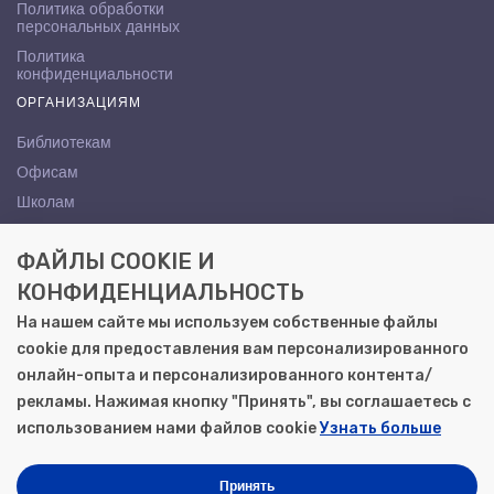
Политика обработки
персональных данных
Политика
конфиденциальности
ОРГАНИЗАЦИЯМ
Библиотекам
Офисам
Школам
ВУЗам
ФАЙЛЫ COOKIE И
КОНТАКТЫ
КОНФИДЕНЦИАЛЬНОСТЬ
Саратов, ул. Осипова, 10А
На нашем сайте мы используем собственные файлы
+7 (8452) 72-65-65
cookie для предоставления вам персонализированного
gemera@moya-kniga.ru
онлайн-опыта и персонализированного контента/
рекламы. Нажимая кнопку "Принять", вы соглашаетесь с
использованием нами файлов cookie
Узнать больше
© 2000–2026, ООО «Гемера-Плюс»
Моя книга | Сеть книжных магазинов в Саратове
Принять