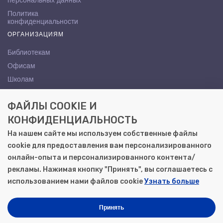
персональных данных
Политика
конфиденциальности
ОРГАНИЗАЦИЯМ
Библиотекам
Офисам
Школам
ВУЗам
ФАЙЛЫ COOKIE И
КОНТАКТЫ
КОНФИДЕНЦИАЛЬНОСТЬ
Саратов, ул. Осипова, 10А
На нашем сайте мы используем собственные файлы
+7 (8452) 72-65-65
cookie для предоставления вам персонализированного
gemera@moya-kniga.ru
онлайн-опыта и персонализированного контента/
рекламы. Нажимая кнопку "Принять", вы соглашаетесь с
использованием нами файлов cookie
Узнать больше
© 2000–2026, ООО «Гемера-Плюс»
Моя книга | Сеть книжных магазинов в Саратове
Принять