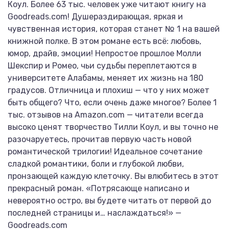
Коул. Более 63 тыс. человек уже читают книгу на
Goodreads.com! Душераздирающая, яркая и
чувственная история, которая станет № 1 на вашей
книжной полке. В этом романе есть всё: любовь,
юмор, драйв, эмоции! Непростое прошлое Молли
Шекспир и Ромео, чьи судьбы переплетаются в
университете Алабамы, меняет их жизнь на 180
градусов. Отличница и плохиш — что у них может
быть общего? Что, если очень даже многое? Более 1
тыс. отзывов на Amazon.com — читатели всегда
высоко ценят творчество Тилли Коул, и вы точно не
разочаруетесь, прочитав первую часть новой
романтической трилогии! Идеальное сочетание
сладкой романтики, боли и глубокой любви,
пронзающей каждую клеточку. Вы влюбитесь в этот
прекрасный роман. «Потрясающе написано и
невероятно остро, вы будете читать от первой до
последней страницы и… наслаждаться!» —
Goodreads.com