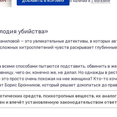
ДОБАВИТЬ В КОРЗИНУ
В наличии в
1 магазине
елодия убийства»
ниловой — это увлекательные детективы, в которых ав
 сложных хитросплетений чувств раскрывает глубинные
 всеми способами пытаются подставить, обвинить в же
ницу, чего он, конечно же, не делал. Но однажды в рес
 это просто очень похожая на нее женщина? Кто-то хоче
ат Борис Бронников, который решает докопаться до пра
тических средств, психотропных веществ, их аналог
ен и влечёт установленную законодательством отве