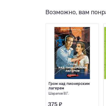
Возможно, вам понр
Гром над пионерским
лагерем
Шарапов В.Г.
375
₽