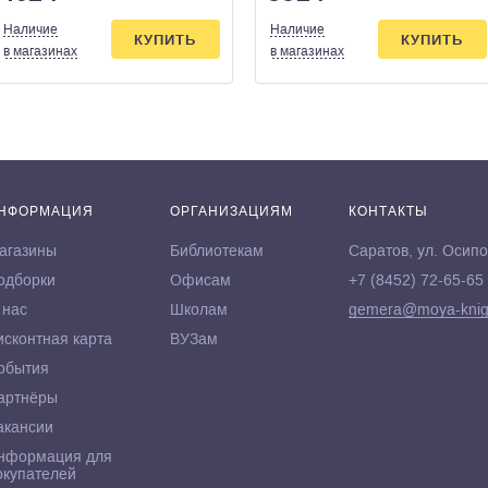
Наличие
Наличие
КУПИТЬ
КУПИТЬ
в магазинах
в магазинах
НФОРМАЦИЯ
ОРГАНИЗАЦИЯМ
КОНТАКТЫ
агазины
Библиотекам
Саратов, ул. Осипо
одборки
Офисам
+7 (8452) 72-65-65
 нас
Школам
gemera@moya-knig
исконтная карта
ВУЗам
обытия
артнёры
акансии
нформация для
окупателей