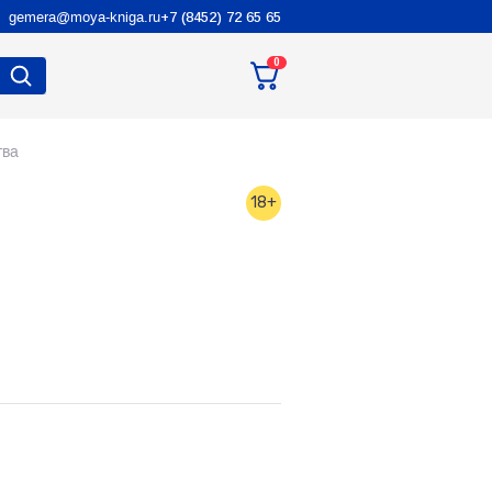
gemera@moya-kniga.ru
+7 (8452) 72 65 65
0
тва
18+