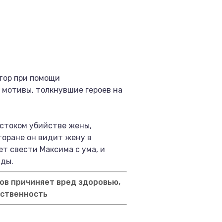
тор при помощи
 мотивы, толкнувшие героев на
стоком убийстве жены,
торане он видит жену в
т свести Максима с ума, и
вды.
ов причиняет вред здоровью,
тственность