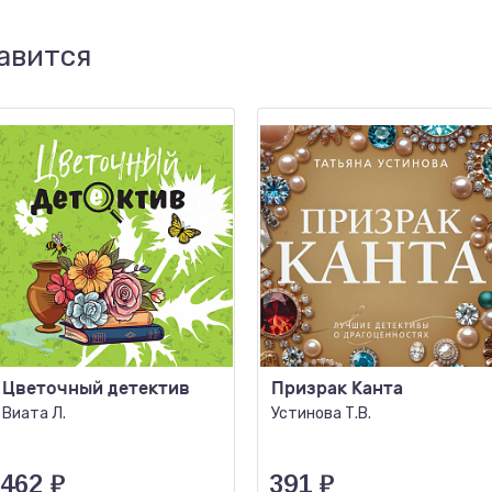
авится
Цветочный детектив
Призрак Канта
Виата Л.
Устинова Т.В.
462
₽
391
₽