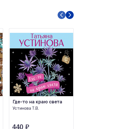
Где-то на краю света
Пригласи в дом
призрака
Устинова Т.В.
Островская Е.А.
440
₽
350
₽