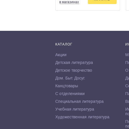
в магазинах
КАТАЛОГ
И
Акции
М
Детская литература
П
Детское творчество
О
Дом. Быт. Досуг.
Д
Канцтовары
С
С отделениями
П
Специальная литература
В
Учебная литература
И
п
Художественная литература
П
п