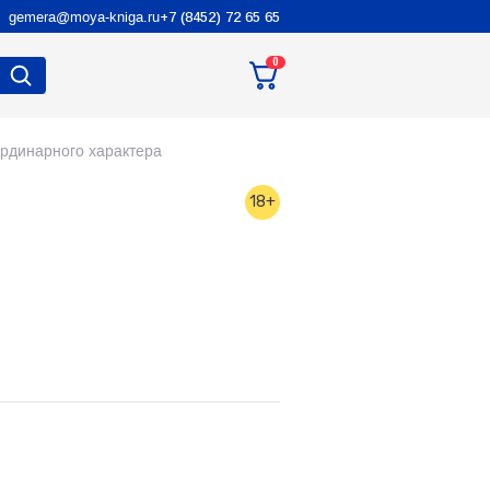
gemera@moya-kniga.ru
+7 (8452) 72 65 65
0
ординарного характера
18+