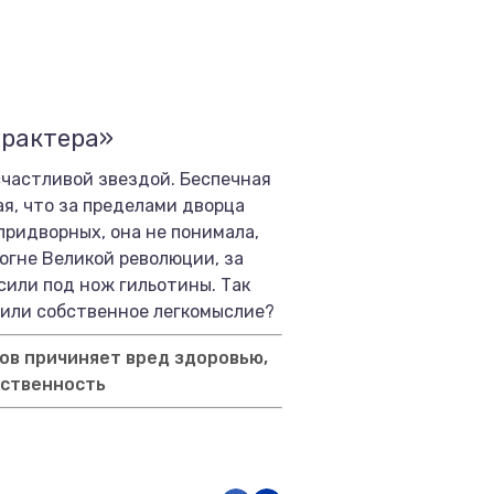
арактера»
частливой звездой. Беспечная
ая, что за пределами дворца
придворных, она не понимала,
 огне Великой революции, за
сили под нож гильотины. Так
 или собственное легкомыслие?
ов причиняет вред здоровью,
тственность