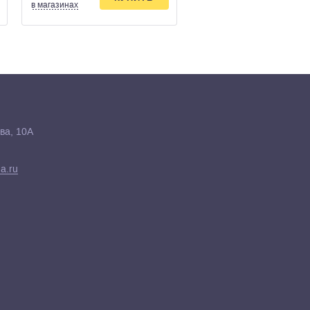
в магазинах
в магазинах
ва, 10А
a.ru