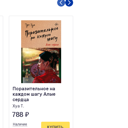
Поразительное на
2001 Космическая
каждом шагу Алые
Одиссея (Новое
сердца
оформление)
Хуа Т.
Кларк А.
788
₽
879
₽
Наличие
Наличие
КУПИТЬ
КУПИ