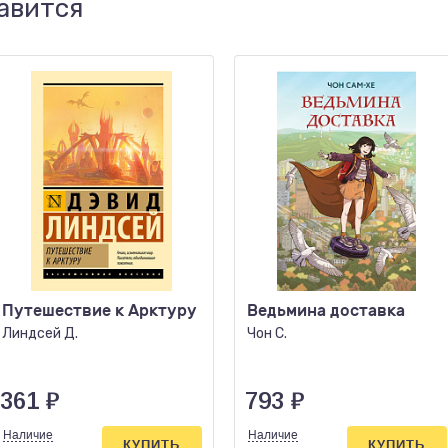
авится
Путешествие к Арктуру
Ведьмина доставка
Линдсей Д.
Чон С.
361
₽
793
₽
Наличие
Наличие
КУПИТЬ
КУПИТЬ