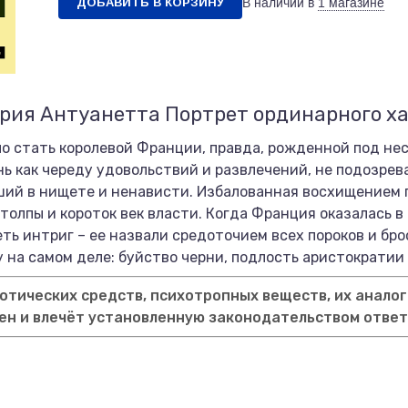
ДОБАВИТЬ В КОРЗИНУ
В наличии в
1 магазине
ария Антуанетта Портрет ординарного х
 стать королевой Франции, правда, рожденной под нес
ь как череду удовольствий и развлечений, не подозрев
ший в нищете и ненависти. Избалованная восхищением 
олпы и короток век власти. Когда Франция оказалась в
ть интриг – ее назвали средоточием всех пороков и бро
 на самом деле: буйство черни, подлость аристократии
тических средств, психотропных веществ, их аналог
ен и влечёт установленную законодательством отве