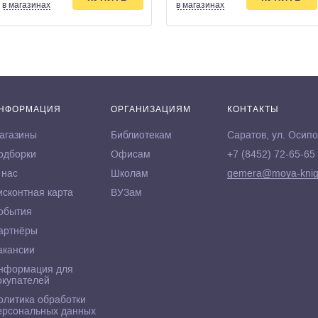
в магазинах
в магазинах
НФОРМАЦИЯ
ОРГАНИЗАЦИЯМ
КОНТАКТЫ
агазины
Библиотекам
Саратов, ул. Осипо
одборки
Офисам
+7 (8452) 72-65-65
 нас
Школам
gemera@moya-knig
исконтная карта
ВУЗам
обытия
артнёры
акансии
нформация для
окупателей
олитика обработки
ерсональных данных