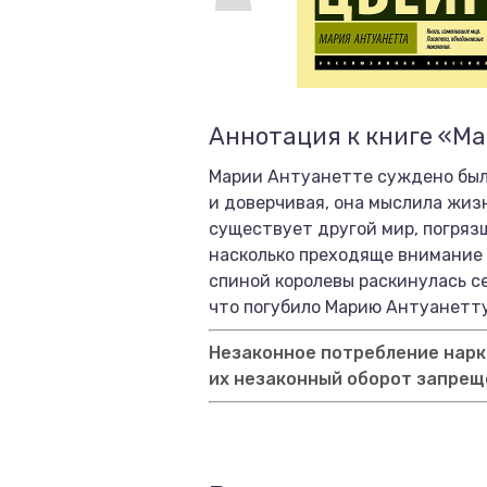
Аннотация к книге «М
Марии Антуанетте суждено было
и доверчивая, она мыслила жизн
существует другой мир, погряз
насколько преходяще внимание т
спиной королевы раскинулась се
что погубило Марию Антуанетту
Незаконное потребление нарко
их незаконный оборот запрещ