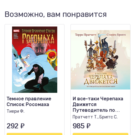
Возможно, вам понравится
Темное правление
И все-таки Черепаха
Список Росомаха
Движется
Путеводитель по
Тиери Ф.
Плоскому миру
Пратчетт Т., Бриггс С.
292
₽
985
₽