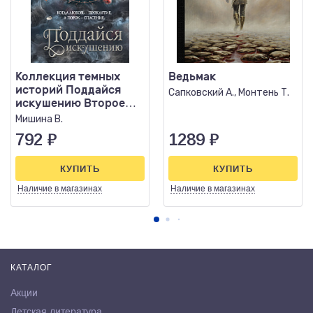
Коллекция темных
Ведьмак
историй Поддайся
Сапковский А., Монтень Т.
искушению Второе
издание
Мишина В.
792
₽
1289
₽
КУПИТЬ
КУПИТЬ
Наличие
в магазинах
Наличие
в магазинах
КАТАЛОГ
Акции
Детская литература