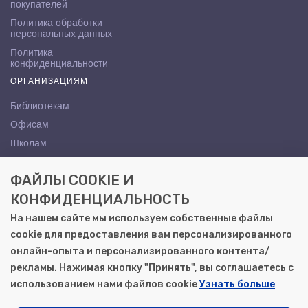
покупателей
Политика обработки
персональных данных
Политика
конфиденциальности
ОРГАНИЗАЦИЯМ
Библиотекам
Офисам
Школам
ВУЗам
ФАЙЛЫ COOKIE И
КОНТАКТЫ
КОНФИДЕНЦИАЛЬНОСТЬ
Саратов, ул. Осипова, 10А
На нашем сайте мы используем собственные файлы
+7 (8452) 72-65-65
cookie для предоставления вам персонализированного
gemera@moya-kniga.ru
онлайн-опыта и персонализированного контента/
рекламы. Нажимая кнопку "Принять", вы соглашаетесь с
использованием нами файлов cookie
Узнать больше
© 2000–2026, ООО «Гемера-Плюс»