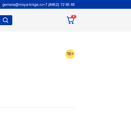
gemera@moya-kniga.ru
+7 (8452) 72 65 65
0
18+