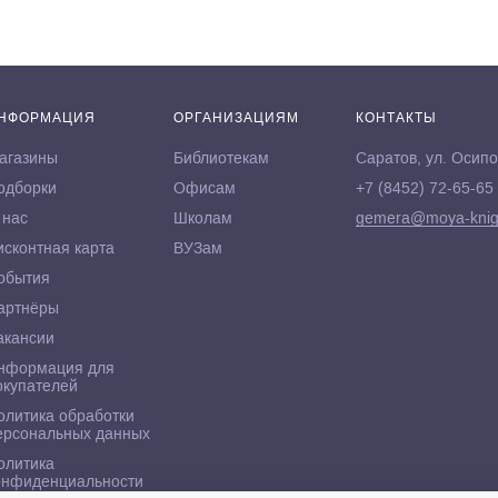
НФОРМАЦИЯ
ОРГАНИЗАЦИЯМ
КОНТАКТЫ
агазины
Библиотекам
Саратов, ул. Осипо
одборки
Офисам
+7 (8452) 72-65-65
 нас
Школам
gemera@moya-knig
исконтная карта
ВУЗам
обытия
артнёры
акансии
нформация для
окупателей
олитика обработки
ерсональных данных
олитика
онфиденциальности