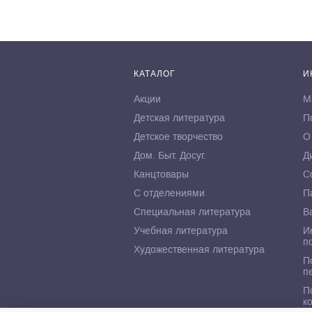
КАТАЛОГ
И
Акции
М
Детская литература
П
Детское творчество
О
Дом. Быт. Досуг.
Д
Канцтовары
С
С отделениями
П
Специальная литература
В
Учебная литература
И
п
Художественная литература
П
п
П
к