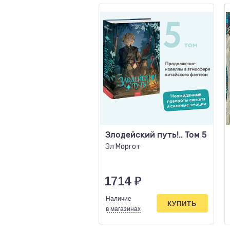
Злодейский путь!.. Том 5
Эл Моргот
1714
₽
Наличие
КУПИТЬ
в магазинах