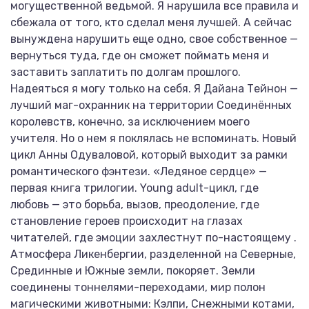
могущественной ведьмой. Я нарушила все правила и
сбежала от того, кто сделал меня лучшей. А сейчас
вынуждена нарушить еще одно, свое собственное —
вернуться туда, где он сможет поймать меня и
заставить заплатить по долгам прошлого.
Надеяться я могу только на себя. Я Дайана Тейнон —
лучший маг-охранник на территории Соединённых
королевств, конечно, за исключением моего
учителя. Но о нем я поклялась не вспоминать. Новый
цикл Анны Одуваловой, который выходит за рамки
романтического фэнтези. «Ледяное сердце» —
первая книга трилогии. Young adult-цикл, где
любовь — это борьба, вызов, преодоление, где
становление героев происходит на глазах
читателей, где эмоции захлестнут по-настоящему .
Атмосфера Ликенбергии, разделенной на Северные,
Срединные и Южные земли, покоряет. Земли
соединены тоннелями-переходами, мир полон
магическими животными: Кэлпи, Снежными котами,