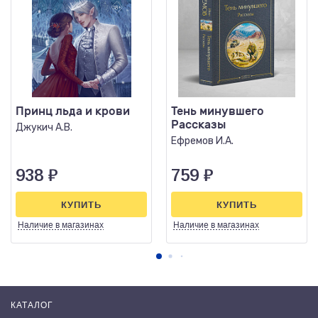
Принц льда и крови
Тень минувшего
Рассказы
Джукич А.В.
Ефремов И.А.
938
₽
759
₽
КУПИТЬ
КУПИТЬ
Наличие
в магазинах
Наличие
в магазинах
КАТАЛОГ