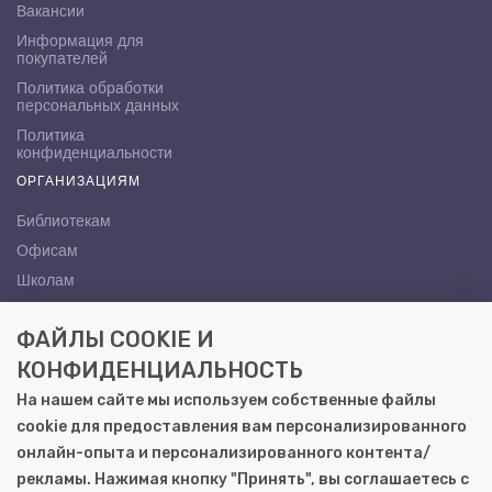
Вакансии
Информация для
покупателей
Политика обработки
персональных данных
Политика
конфиденциальности
ОРГАНИЗАЦИЯМ
Библиотекам
Офисам
Школам
ВУЗам
ФАЙЛЫ COOKIE И
КОНТАКТЫ
КОНФИДЕНЦИАЛЬНОСТЬ
Саратов, ул. Осипова, 10А
На нашем сайте мы используем собственные файлы
+7 (8452) 72-65-65
cookie для предоставления вам персонализированного
gemera@moya-kniga.ru
онлайн-опыта и персонализированного контента/
рекламы. Нажимая кнопку "Принять", вы соглашаетесь с