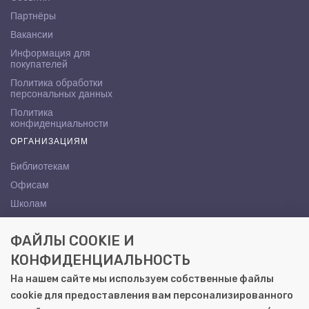
Партнёры
Вакансии
Информация для
покупателей
Политика обработки
персональных данных
Политика
конфиденциальности
ОРГАНИЗАЦИЯМ
Библиотекам
Офисам
Школам
ВУЗам
ФАЙЛЫ COOKIE И
КОНТАКТЫ
КОНФИДЕНЦИАЛЬНОСТЬ
Саратов, ул. Осипова, 10А
На нашем сайте мы используем собственные файлы
+7 (8452) 72-65-65
cookie для предоставления вам персонализированного
gemera@moya-kniga.ru