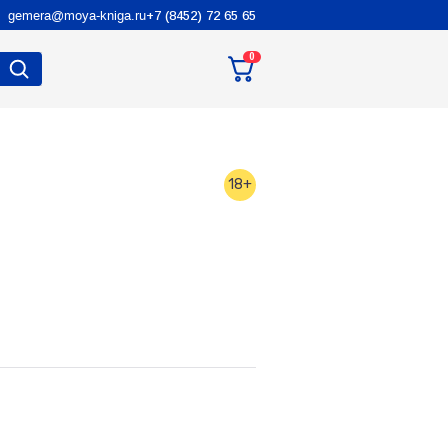
gemera@moya-kniga.ru
+7 (8452) 72 65 65
0
18+