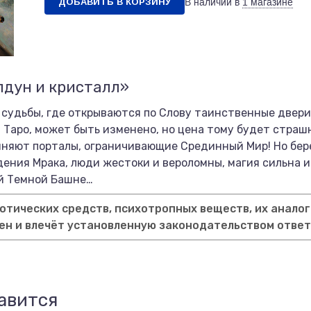
ДОБАВИТЬ В КОРЗИНУ
В наличии в
1 магазине
лдун и кристалл»
 судьбы, где открываются по Слову таинственные двери 
 Таро, может быть изменено, но цена тому будет страш
иняют порталы, ограничивающие Срединный Мир! Но бере
дения Мрака, люди жестоки и вероломны, магия сильна и
ей Темной Башне…
тических средств, психотропных веществ, их аналог
ен и влечёт установленную законодательством отве
авится