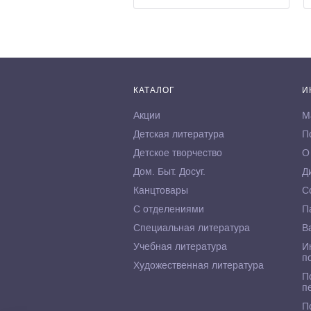
КАТАЛОГ
И
Акции
М
Детская литература
П
Детское творчество
О
Дом. Быт. Досуг.
Д
Канцтовары
С
С отделениями
П
Специальная литература
В
Учебная литература
И
п
Художественная литература
П
п
П