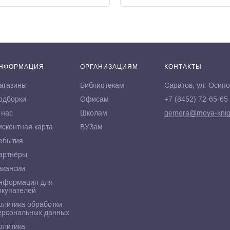
НФОРМАЦИЯ
ОРГАНИЗАЦИЯМ
КОНТАКТЫ
агазины
Библиотекам
Саратов, ул. Осипо
одборки
Офисам
+7 (8452) 72-65-65
 нас
Школам
gemera@moya-knig
исконтная карта
ВУЗам
обытия
артнёры
акансии
нформация для
окупателей
олитика обработки
ерсональных данных
олитика