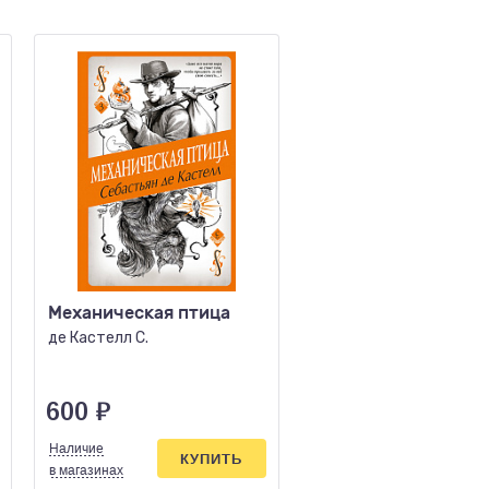
Механическая птица
Хождение Джоэнис
де Кастелл С.
Шекли Р.
600
₽
283
₽
Наличие
Наличие
КУПИТЬ
КУПИ
в магазинах
в магазинах