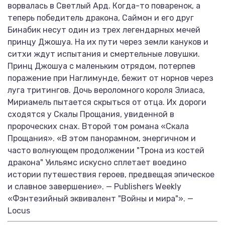
ворвалась в Светлый Ард. Когда-то поваренок, а
теперь победитель дракона, Саймон и его друг
Бинабик несут один из трех легендарных мечей
принцу Джошуа. На их пути через земли кануков и
ситхи ждут испытания и смертельные ловушки.
Принц Джошуа с маленьким отрядом, потерпев
поражение при Наглимунде, бежит от норнов через
луга тритингов. Дочь вероломного короля Элиаса,
Мириамель пытается скрыться от отца. Их дороги
сходятся у Скалы Прощания, увиденной в
пророческих снах. Второй том романа «Скала
Прощания». «В этом панорамном, энергичном и
часто волнующем продолжении "Трона из костей
дракона" Уильямс искусно сплетает воедино
истории путешествия героев, предвещая эпическое
и славное завершение». — Publishers Weekly
«Фэнтезийный эквивалент "Войны и мира"». —
Locus