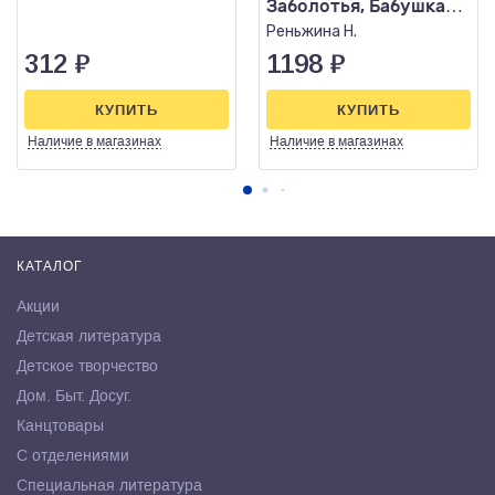
Заболотья, Бабушка
сказала сидеть тихо
Реньжина Н.
312
₽
1198
₽
КУПИТЬ
КУПИТЬ
Наличие
в магазинах
Наличие
в магазинах
КАТАЛОГ
Акции
Детская литература
Детское творчество
Дом. Быт. Досуг.
Канцтовары
С отделениями
Специальная литература