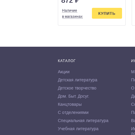
872
₽
Наличие
КУПИТЬ
в магазинах
КАТАЛОГ
И
Акции
М
Детская литература
П
Детское творчество
О
Дом. Быт. Досуг.
Д
Канцтовары
С
С отделениями
П
Специальная литература
В
Учебная литература
И
п