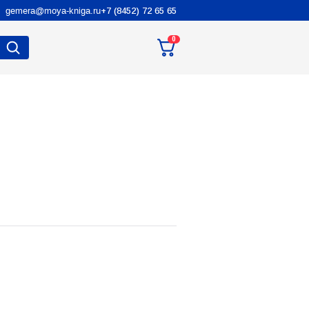
gemera@moya-kniga.ru
+7 (8452) 72 65 65
0