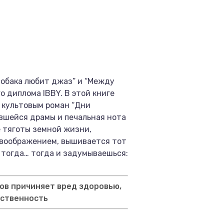
собака любит джаз” и “Между
 диплома IBBY. В этой книге
й культовым роман “Дни
ившейся драмы и печальная нота
е тяготы земной жизни,
 воображением, вышивается тот
 тогда… тогда и задумываешься:
ов причиняет вред здоровью,
тственность