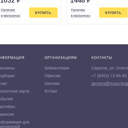
1032
₽
1448
₽
Наличие
Наличие
КУПИТЬ
КУПИТЬ
в магазинах
в магазинах
НФОРМАЦИЯ
ОРГАНИЗАЦИЯМ
КОНТАКТЫ
агазины
Библиотекам
Саратов, ул. Осипо
одборки
Офисам
+7 (8452) 72-65-65
 нас
Школам
gemera@moya-knig
исконтная карта
ВУЗам
обытия
артнёры
акансии
нформация для
окупателей