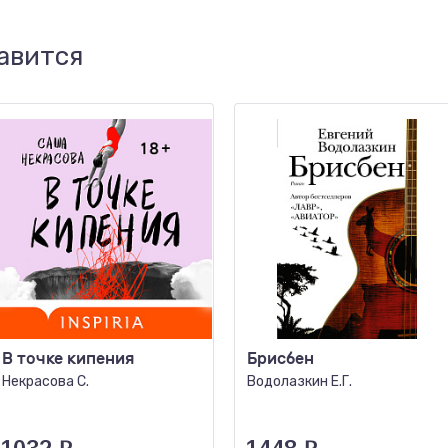
авится
В точке кипения
Брисбен
Некрасова С.
Водолазкин Е.Г.