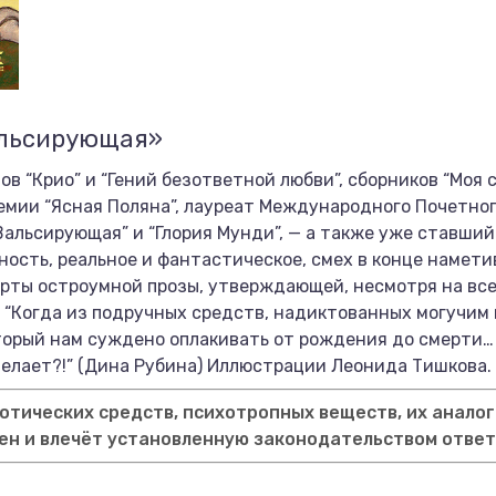
альсирующая»
в “Крио” и “Гений безответной любви”, сборников “Моя 
емии “Ясная Поляна”, лауреат Международного Почетного
Вальсирующая” и “Глория Мунди”, — а также уже ставши
вность, реальное и фантастическое, смех в конце намет
черты остроумной прозы, утверждающей, несмотря на вс
 “Когда из подручных средств, надиктованных могучим
орый нам суждено оплакивать от рождения до смерти…
о делает?!” (Дина Рубина) Иллюстрации Леонида Тишкова.
тических средств, психотропных веществ, их аналог
ен и влечёт установленную законодательством отве