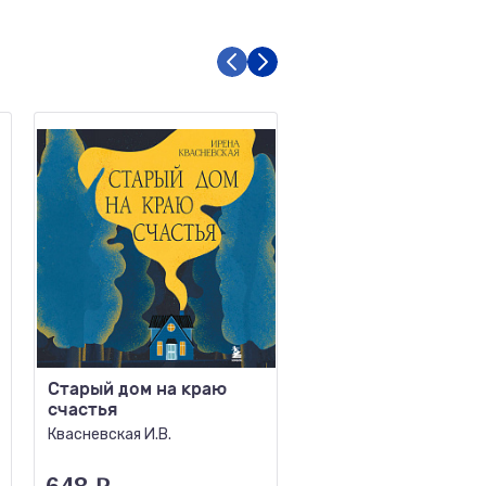
Старый дом на краю
Цикады
счастья
Володина А.
Квасневская И.В.