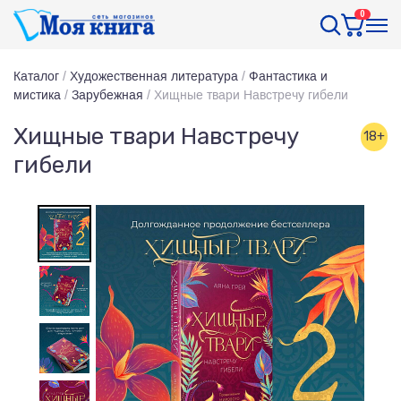
0
Каталог
/
Художественная литература
/
Фантастика и
мистика
/
Зарубежная
/
Хищные твари Навстречу гибели
Хищные твари Навстречу
18+
гибели