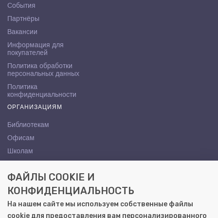
События
Партнёры
Вакансии
Информация для
покупателей
Политика обработки
персональных данных
Политика
конфиденциальности
ОРГАНИЗАЦИЯМ
Библиотекам
Офисам
Школам
ВУЗам
ФАЙЛЫ COOKIE И
КОНТАКТЫ
КОНФИДЕНЦИАЛЬНОСТЬ
Саратов, ул. Осипова, 10А
На нашем сайте мы используем собственные файлы
+7 (8452) 72-65-65
cookie для предоставления вам персонализированного