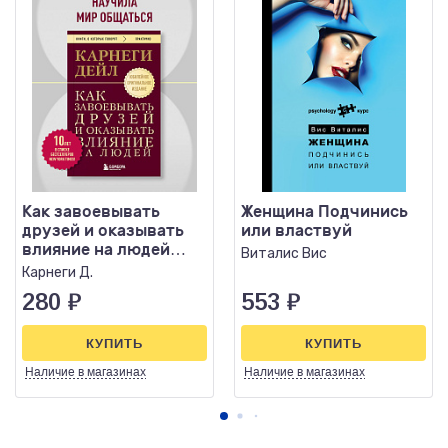
Как завоевывать
Женщина Подчинись
друзей и оказывать
или властвуй
влияние на людей
Виталис Вис
Оригинальное
Карнеги Д.
издание
280
₽
553
₽
КУПИТЬ
КУПИТЬ
Наличие
в магазинах
Наличие
в магазинах