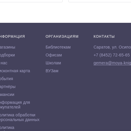
НФОРМАЦИЯ
ОРГАНИЗАЦИЯМ
КОНТАКТЫ
агазины
Библиотекам
Саратов, ул. Осипо
одборки
Офисам
+7 (8452) 72-65-65
 нас
Школам
gemera@moya-knig
исконтная карта
ВУЗам
обытия
артнёры
акансии
нформация для
окупателей
олитика обработки
ерсональных данных
олитика