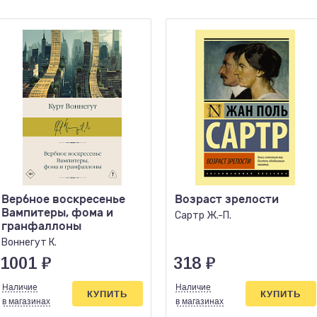
Вербное воскресенье
Возраст зрелости
Вампитеры, фома и
Сартр Ж.-П.
гранфаллоны
Воннегут К.
1001
₽
318
₽
Наличие
Наличие
КУПИТЬ
КУПИТЬ
в магазинах
в магазинах