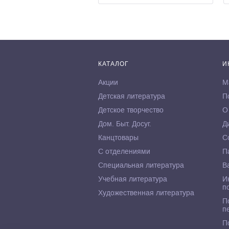
КАТАЛОГ
И
Акции
М
Детская литература
П
Детское творчество
О
Дом. Быт. Досуг.
Д
Канцтовары
С
С отделениями
П
Специальная литература
В
Учебная литература
И
п
Художественная литература
П
п
П