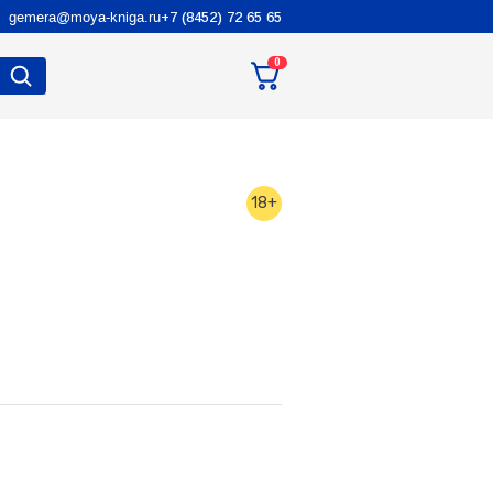
gemera@moya-kniga.ru
+7 (8452) 72 65 65
0
18+