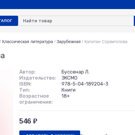
ТАЛОГ
/
Классическая литература
/
Зарубежная
/
Капитан Сорвиголова
ва
Автор:
Буссенар Л.
Издательство:
ЭКСМО
ISBN:
978-5-04-189204-3
Тип:
Книги
Возрастное
18+
ограничение:
546 ₽