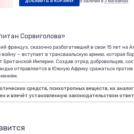
ДОБАВИТЬ В КОРЗИНУ
В наличии в
3 магазинах
питан Сорвиголова»
й француз, сказочно разбогатевший в свои 15 лет на А
 войну — вступает в трансваальскую армию, которая бо
т Британской Империи. Создав отряд добровольцев, со
Грандье отправляется в Южную Африку сражаться против
чениям.
тических средств, психотропных веществ, их аналог
ен и влечёт установленную законодательством отве
авится