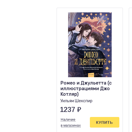
Ромео и Джульетта (с
иллюстрациями Джо
Котляр)
Уильям Шекспир
1237
₽
Наличие
КУПИТЬ
в магазинах