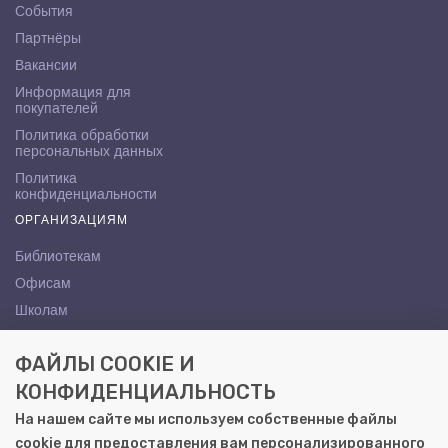
События
Партнёры
Вакансии
Информация для
покупателей
Политика обработки
персональных данных
Политика
конфиденциальности
ОРГАНИЗАЦИЯМ
Библиотекам
Офисам
Школам
ВУЗам
ФАЙЛЫ COOKIE И
КОНТАКТЫ
КОНФИДЕНЦИАЛЬНОСТЬ
Саратов, ул. Осипова, 10А
На нашем сайте мы используем собственные файлы
+7 (8452) 72-65-65
cookie для предоставления вам персонализированного