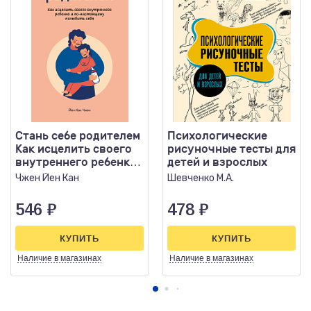
Стань себе родителем
Психологические
Как исцелить своего
рисуночные тесты для
внутреннего ребенка
детей и взрослых
и по-настоящему по
Чжен Йен Кан
Шевченко М.А.
546
₽
478
₽
КУПИТЬ
КУПИТЬ
Наличие
в магазинах
Наличие
в магазинах