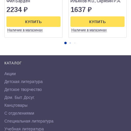
Фил Барден
Ильяхов М.О., Скрябин Р.А.
2234
₽
1637
₽
КУПИТЬ
КУПИТЬ
Наличие
в магазинах
Наличие
в магазинах
КАТАЛОГ
Акции
Детская литература
Детское творчество
Дом. Быт. Досуг.
Канцтовары
С отделениями
Специальная литература
Учебная литература