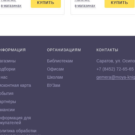
КУПИТЬ
КУПИТЬ
в магазинах
в магазинах
НФОРМАЦИЯ
ОРГАНИЗАЦИЯМ
КОНТАКТЫ
агазины
Библиотекам
Саратов, ул. Осипо
одборки
Офисам
+7 (8452) 72-65-65
 нас
Школам
gemera@moya-knig
исконтная карта
ВУЗам
обытия
артнёры
акансии
нформация для
окупателей
олитика обработки