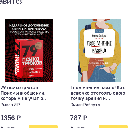
авится
79 психотрюков
Твое мнение важно! Как
Приемы в общении,
девочке отстоять свою
которым не учат в
точку зрения и
школе
выразить себя
Рызов И.Р.
Эмили Робертс
1356
₽
787
₽
Наличие
Наличие