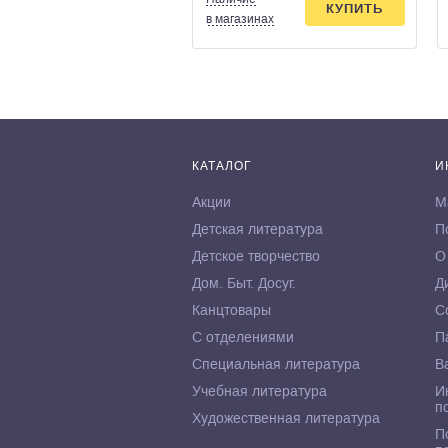
КУПИТЬ
в магазинах
КАТАЛОГ
И
Акции
М
Детская литература
П
Детское творчество
О
Дом. Быт. Досуг.
Д
Канцтовары
С
С отделениями
П
Специальная литература
В
Учебная литература
И
п
Художественная литература
П