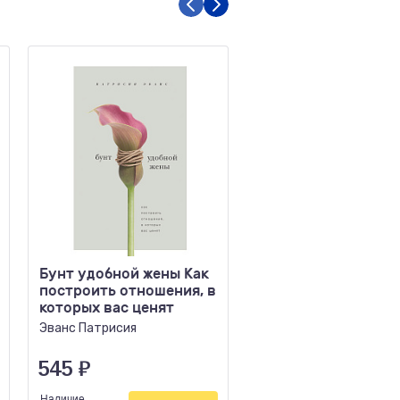
Бунт удобной жены Как
Укрепляем память
построить отношения, в
Проверенная японс
которых вас ценят
методика для любо
возраста
Эванс Патрисия
Рюта Кавашима
545
₽
810
₽
Наличие
Наличие