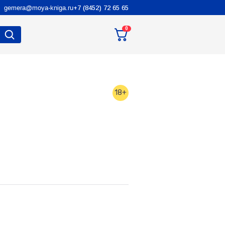
gemera@moya-kniga.ru
+7 (8452) 72 65 65
0
18+