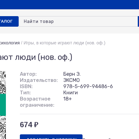
ТАЛОГ
сихология
/
Игры, в которые играют люди (нов. оф.)
ают люди (нов. оф.)
Автор:
Берн Э.
Издательство:
ЭКСМО
ISBN:
978-5-699-94486-6
Тип:
Книги
Возрастное
18+
ограничение:
674 ₽