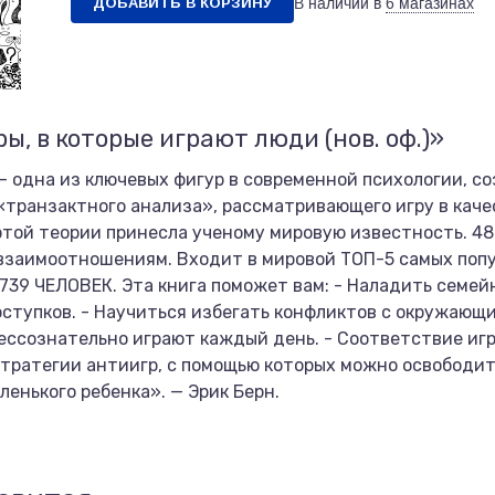
ДОБАВИТЬ В КОРЗИНУ
В наличии в
6 магазинах
ы, в которые играют люди (нов. оф.)»
— одна из ключевых фигур в современной психологии, с
«транзактного анализа», рассматривающего игру в каче
той теории принесла ученому мировую известность. 4
взаимоотношениям. Входит в мировой ТОП-5 самых попу
 739 ЧЕЛОВЕК. Эта книга поможет вам: - Наладить семей
ступков. - Научиться избегать конфликтов с окружающим
бессознательно играют каждый день. - Соответствие иг
Стратегии антиигр, с помощью которых можно освободит
енького ребенка». — Эрик Берн.