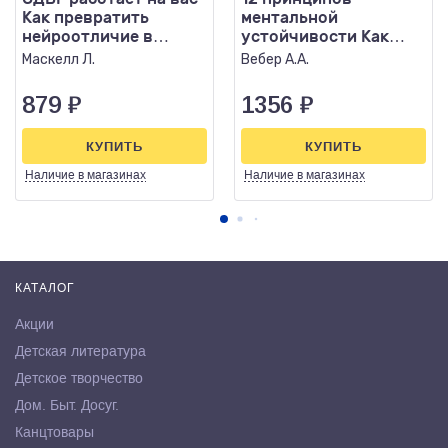
Как превратить
ментальной
нейроотличие в
устойчивости Как
профессиональное
быть себе опорой и
Маскелл Л.
Вебер А.А.
преимущество
оставаться счастливы
879
₽
1356
₽
КУПИТЬ
КУПИТЬ
Наличие
в магазинах
Наличие
в магазинах
КАТАЛОГ
Акции
Детская литература
Детское творчество
Дом. Быт. Досуг.
Канцтовары