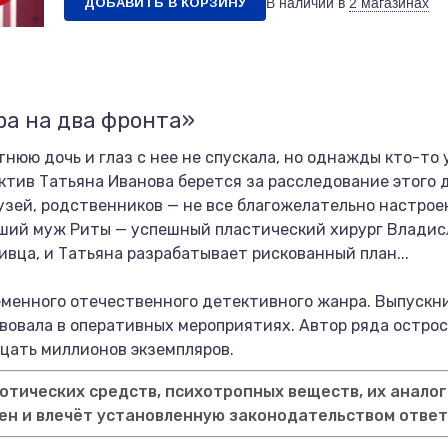
ДОБАВИТЬ В КОРЗИНУ
В наличии в
2 магазинах
ра на два фронта»
нюю дочь и глаз с нее не спускала, но однажды кто-то
ктив Татьяна Иванова берется за расследование этого 
рузей, родственников — не все благожелательно настро
ший муж Риты — успешный пластический хирург Владисл
вца, и Татьяна разрабатывает рискованный план...
менного отечественного детективного жанра. Выпускни
твовала в оперативных мероприятиях. Автор ряда остр
цать миллионов экземпляров.
тических средств, психотропных веществ, их аналог
ен и влечёт установленную законодательством отве