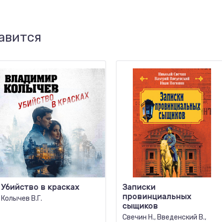
авится
Убийство в красках
Записки
провинциальных
Колычев В.Г.
сыщиков
Свечин Н., Введенский В.,