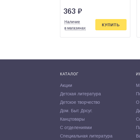
363
₽
Наличие
КУПИТЬ
в магазинах
КАТАЛОГ
И
Акции
М
Детская литература
П
Детское творчество
О
Дом. Быт. Досуг.
Д
Канцтовары
С
С отделениями
П
Специальная литература
В