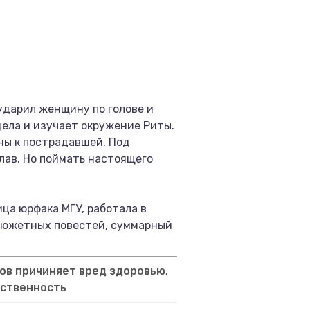
 ударил женщину по голове и
дела и изучает окружение Риты.
ены к пострадавшей. Под
ав. Но поймать настоящего
ца юрфака МГУ, работала в
осюжетных повестей, суммарный
ов причиняет вред здоровью,
тственность