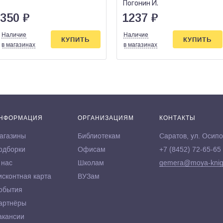
Погонин И.
350
₽
1237
₽
Наличие
Наличие
КУПИТЬ
КУПИТЬ
в магазинах
в магазинах
НФОРМАЦИЯ
ОРГАНИЗАЦИЯМ
КОНТАКТЫ
агазины
Библиотекам
Саратов, ул. Осипо
одборки
Офисам
+7 (8452) 72-65-65
 нас
Школам
gemera@moya-knig
исконтная карта
ВУЗам
обытия
артнёры
акансии