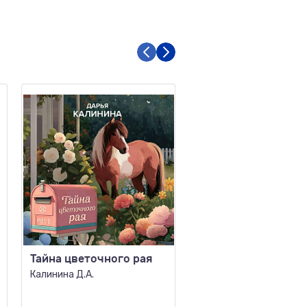
Тайна цветочного рая
Смерть по любви
Калинина Д.А.
Колычев В.Г.