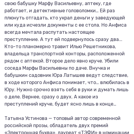
свою бабушку Марфу Васильевну, аптеку, где
работает, и детективные головоломки… Ей раз
плюнуть отгадать, кто украл деньги у заведующей
или куда исчезли документы с ее стола. Но Анфиса
всегда мечтала распутать настоящее
преступление. А тут ей подвернулось сразу два...
Кто-то планомерно травит Илью Решетникова,
владельца транспортной конторы, расположенной
рядом с аптекой. Второе дело явно круче. Убили
соседа Марфы Васильевны по даче. Внучка и
бабушкин садовник Юра Латышев ведут следствие,
в ходе которого Анфиса понимает, что… влюбилась в
Юру. Нужно срочно взять себя в руки и думать лишь
о деле. Вернее, сразу о двух. А какое из
преступлений круче, будет ясно лишь в конце…
Татьяна Устинова — топовый автор современной
российской прозы, обладатель двух премий
«Электронная буква», лауреат «ТЭФИ» в номинации