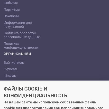
События
Партнёры
Вакансии
Информация для
покупателей
Политика обработки
персональных данных
Политика
конфиденциальности
ОРГАНИЗАЦИЯМ
Библиотекам
Офисам
Школам
ВУЗам
ФАЙЛЫ COOKIE И
КОНТАКТЫ
КОНФИДЕНЦИАЛЬНОСТЬ
Саратов, ул. Осипова, 10А
На нашем сайте мы используем собственные файлы
+7 (8452) 72-65-65
cookie для предоставления вам персонализированного