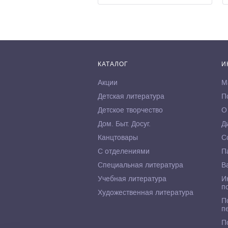
КАТАЛОГ
И
Акции
М
Детская литература
П
Детское творчество
О
Дом. Быт. Досуг.
Д
Канцтовары
С
С отделениями
П
Специальная литература
В
Учебная литература
И
п
Художественная литература
П
п
П