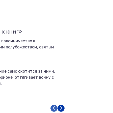
 х книг»
в паломничество к
им полубожеством, святым
ние само охотится за ними.
рионе, оттягивает войну с
.