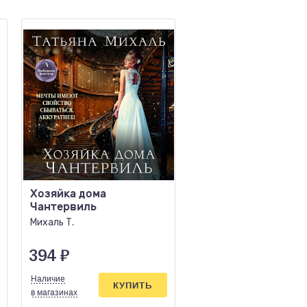
Хозяйка дома
Ученица Злодея
Чантервиль
Мерер Х.
Михаль Т.
394
₽
1424
₽
Наличие
Наличие
КУПИТЬ
КУПИ
в магазинах
в магазинах