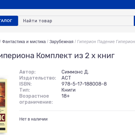
ТАЛОГ
/
Фантастика и мистика
/
Зарубежная
/
Гиперион Падение Гипериона
ипериона Комплект из 2 х книг
Автор:
Симмонс Д.
Издательство:
АСТ
ISBN:
978-5-17-188008-8
Тип:
Книги
Возрастное
18+
ограничение:
Нет в наличии