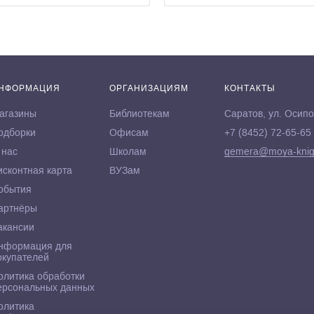
НФОРМАЦИЯ
ОРГАНИЗАЦИЯМ
КОНТАКТЫ
агазины
Библиотекам
Саратов, ул. Осипо
одборки
Офисам
+7 (8452) 72-65-65
 нас
Школам
gemera@moya-knig
исконтная карта
ВУЗам
обытия
артнёры
акансии
нформация для
окупателей
олитика обработки
ерсональных данных
олитика