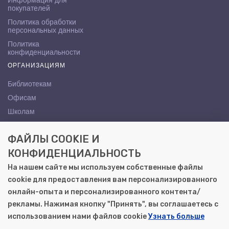
Информация для
покупателей
Политика обработки
персональных данных
Политика
конфиденциальности
ОРГАНИЗАЦИЯМ
Библиотекам
Офисам
Школам
ВУЗам
ФАЙЛЫ COOKIE И
КОНТАКТЫ
КОНФИДЕНЦИАЛЬНОСТЬ
Саратов, ул. Осипова, 10А
На нашем сайте мы используем собственные файлы
+7 (8452) 72-65-65
cookie для предоставления вам персонализированного
gemera@moya-kniga.ru
онлайн-опыта и персонализированного контента/
рекламы. Нажимая кнопку "Принять", вы соглашаетесь с
использованием нами файлов cookie
Узнать больше