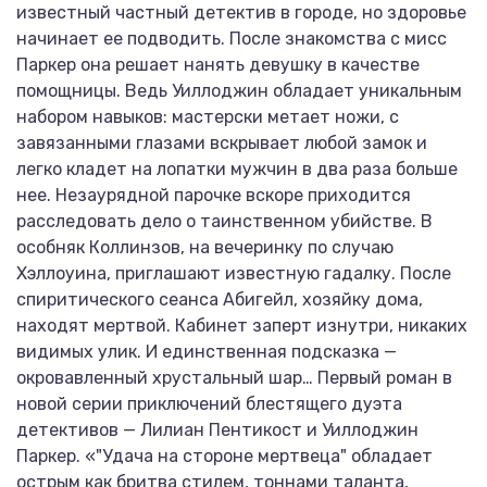
известный частный детектив в городе, но здоровье
начинает ее подводить. После знакомства с мисс
Паркер она решает нанять девушку в качестве
помощницы. Ведь Уиллоджин обладает уникальным
набором навыков: мастерски метает ножи, с
завязанными глазами вскрывает любой замок и
легко кладет на лопатки мужчин в два раза больше
нее. Незаурядной парочке вскоре приходится
расследовать дело о таинственном убийстве. В
особняк Коллинзов, на вечеринку по случаю
Хэллоуина, приглашают известную гадалку. После
спиритического сеанса Абигейл, хозяйку дома,
находят мертвой. Кабинет заперт изнутри, никаких
видимых улик. И единственная подсказка —
окровавленный хрустальный шар… Первый роман в
новой серии приключений блестящего дуэта
детективов — Лилиан Пентикост и Уиллоджин
Паркер. «"Удача на стороне мертвеца" обладает
острым как бритва стилем, тоннами таланта,