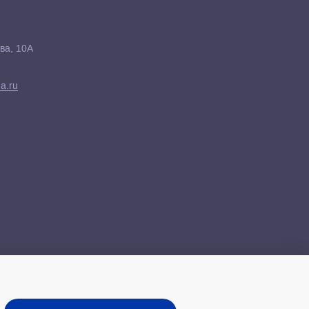
ва, 10А
a.ru