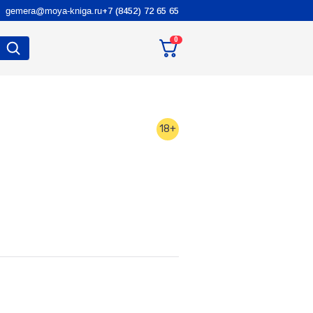
gemera@moya-kniga.ru
+7 (8452) 72 65 65
0
18+