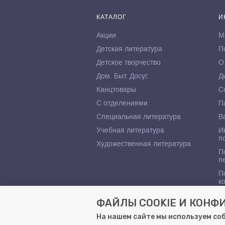
КАТАЛОГ
И
Акции
М
Детская литература
П
Детское творчество
О
Дом. Быт. Досуг.
Д
Канцтовары
С
С отделениями
П
Специальная литература
В
Учебная литература
И
п
Художественная литература
П
п
П
к
ФАЙЛЫ COOKIE И КОН
На нашем сайте мы используем со