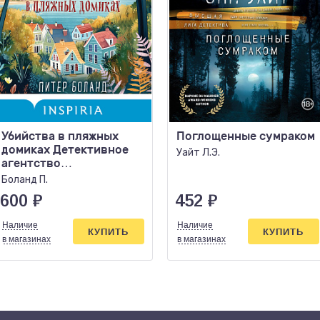
Убийства в пляжных
Поглощенные сумраком
домиках Детективное
Уайт Л.Э.
агентство
«Благотворительный
Боланд П.
магазин» (кл
600
₽
452
₽
Наличие
Наличие
КУПИТЬ
КУПИТЬ
в магазинах
в магазинах