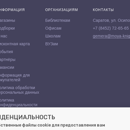
НФОРМАЦИЯ
ОРГАНИЗАЦИЯМ
КОНТАКТЫ
агазины
Библиотекам
Саратов, ул. Осипо
одборки
Офисам
+7 (8452) 72-65-65
 нас
Школам
gemera@moya-knig
исконтная карта
ВУЗам
обытия
артнёры
акансии
нформация для
окупателей
олитика обработки
ерсональных данных
олитика
онфиденциальности
ФИДЕНЦИАЛЬНОСТЬ
бственные файлы cookie для предоставления вам