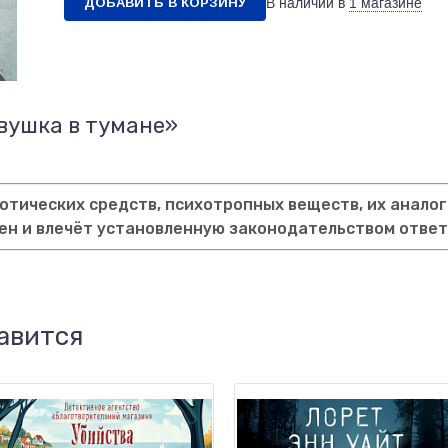
ДОБАВИТЬ В КОРЗИНУ
В наличии в
1 магазине
вушка в тумане»
тических средств, психотропных веществ, их аналог
ен и влечёт установленную законодательством отве
авится