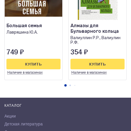
Большая семья
Алмазы для
Бульварного кольца
Лавряшина Ю.А.
Валиуллин Р.Р., Валиулин
Р.Ф.
749
₽
354
₽
КУПИТЬ
КУПИТЬ
Наличие
в магазинах
Наличие
в магазинах
КАТАЛОГ
Акции
Детская литература