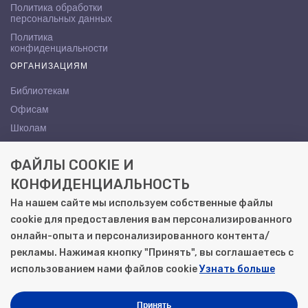
Политика обработки
персональных данных
Политика
конфиденциальности
ОРГАНИЗАЦИЯМ
Библиотекам
Офисам
Школам
ВУЗам
ФАЙЛЫ COOKIE И
КОНТАКТЫ
КОНФИДЕНЦИАЛЬНОСТЬ
Саратов, ул. Осипова, 10А
На нашем сайте мы используем собственные файлы
+7 (8452) 72-65-65
cookie для предоставления вам персонализированного
gemera@moya-kniga.ru
онлайн-опыта и персонализированного контента/
рекламы. Нажимая кнопку "Принять", вы соглашаетесь с
использованием нами файлов cookie
Узнать больше
© 2000–2026, ООО «Гемера-Плюс»
Моя книга | Сеть книжных магазинов в Саратове
Принять