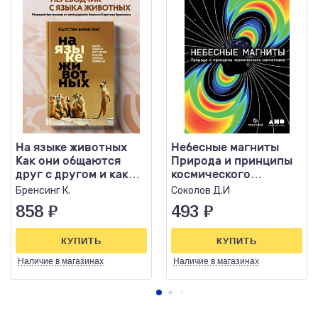
На языке животных
Небесные магниты
Как они общаются
Природа и принципы
друг с другом и как
космического
нам научиться
магнетизма
Бренсинг К.
Соколов Д.И
понимать..
858
₽
493
₽
КУПИТЬ
КУПИТЬ
Наличие
в магазинах
Наличие
в магазинах