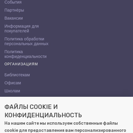
События
Партнёры
Вакансии
Информация для
покупателей
Политика обработки
персональных данных
Политика
конфиденциальности
ОРГАНИЗАЦИЯМ
Библиотекам
Офисам
Школам
ВУЗам
ФАЙЛЫ COOKIE И
КОНТАКТЫ
КОНФИДЕНЦИАЛЬНОСТЬ
Саратов, ул. Осипова, 10А
На нашем сайте мы используем собственные файлы
+7 (8452) 72-65-65
cookie для предоставления вам персонализированного