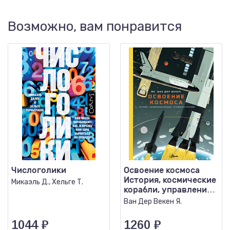
Возможно, вам понравится
Числоголики
Освоение космоса
История, космические
Микаэль Д., Хельге Т.
корабли, управление
ракетами
Ван Дер Векен Я.
1044
₽
1260
₽