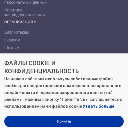
персональных данных
Политика
конфиденциальности
ОРГАНИЗАЦИЯМ
Библиотекам
Офисам
Школам
ВУЗам
ФАЙЛЫ COOKIE И
КОНТАКТЫ
КОНФИДЕНЦИАЛЬНОСТЬ
Саратов, ул. Осипова, 10А
На нашем сайте мы используем собственные файлы
+7 (8452) 72-65-65
cookie для предоставления вам персонализированного
gemera@moya-kniga.ru
онлайн-опыта и персонализированного контента/
рекламы. Нажимая кнопку "Принять", вы соглашаетесь с
использованием нами файлов cookie
Узнать больше
© 2000–2026, ООО «Гемера-Плюс»
Моя книга | Сеть книжных магазинов в Саратове
Принять