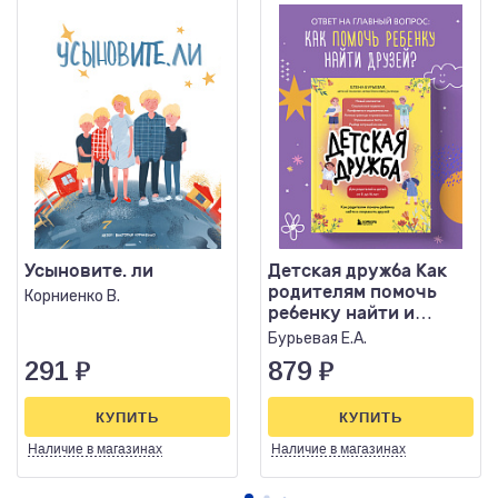
Усыновите. ли
Детская дружба Как
родителям помочь
Корниенко В.
ребенку найти и
сохранить друзей
Бурьевая Е.А.
291
₽
879
₽
КУПИТЬ
КУПИТЬ
Наличие
в магазинах
Наличие
в магазинах